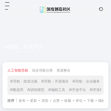
AI导航：开发平台
共 296 篇网址
人工智能导航
综合导航分类
资源整合
AI导航：政策法规
AI导航：开源项目
AI导航：企业服务
AI
AI数据库
AI训练模型
AI编程工具
AI开放平台
AI开发框架
排序
发布
更新
浏览
点赞
收藏
评论
下载
随机