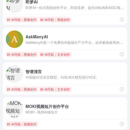
即梦AI
即梦AI一站式智能创作平台，即刻造梦。提供AI绘画和AIGC视频创作体验，拥有激发无限创作灵感的社区。让即梦AI开启您的智能创作之旅，探索梦境实现的无限可能！
AI导航：图像创作
AI导航：视频创作
AskManyAI
AskManyAI是一个免费的AI超级生产力平台，追求极致效率的工作学习搭子。提供免费无限次的GPT、Claude、Gemini使用，以及OpenAI O1、Claude 3.5 Sonnet、MidJourney、Perplexity等专业顶级模型的直连访问和高效横评。涵盖免费AI搜索、免费AI绘画、免费写作、免费对话等10万+必备AI工具。
AI导航：图像创作
AI导航：文本创作
智谱清言
中国版对话语言模型，与GLM大模型进行对话。
AI导航：图像创作
AI导航：文本创作
MOKI视频短片创作平台
MOKI - 我用AI做短片
AI导航：视频创作