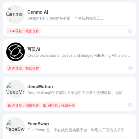
Genmo AI
Designs.ai Videomaker是一个创新的在线工...
AI导航：视频创作
可灵AI
Create professional videos and images with Kling AI's state-of-the-art generative AI platform. Our tools support video generation, image creation, and advanced editing capabilities for content creators.
AI导航：视频创作
DeepMotion
DeepMotion的先行解决方案运用了最新的物理模拟、运动...
AI导航：图像创作
AI导航：视频创作
FaceSwap
FaceSwap 是一个在线免费换脸平台，利用人工智能技术为...