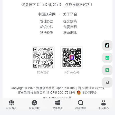
键盘按下 Ctrl+D 或 ⌘+D，点赞收藏不迷路！
中国政府网
关于平台
管理办法
提交投稿
标识办法
免责声明
算法备案
联系删除
联系我们
关注公众号
Copyright © 2026
深度创造社区-OpenTalkHub｜因 AI 而强大
杭州深
度创造科技有限公司 浙ICP备20017548号
浙公网安备
33011002017389号
社区首页
应用导航
资源整合
探索发现
个人中心