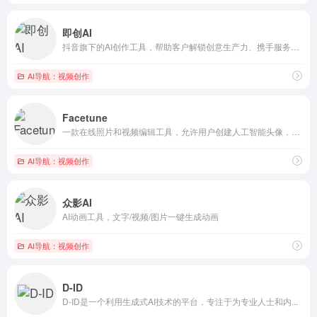
即创AI
抖音旗下的AI创作工具，帮助客户解锁创意生产力、携手服务商激...
AI导航：视频创作
Facetune
一款在线照片和视频编辑工具，允许用户创建人工智能头像，增强他...
AI导航：视频创作
众影AI
AI动画工具，文字/视频/图片一键生成动画
AI导航：视频创作
D-ID
D-ID是一个利用生成式AI技术的平台，专注于为专业人士和内...