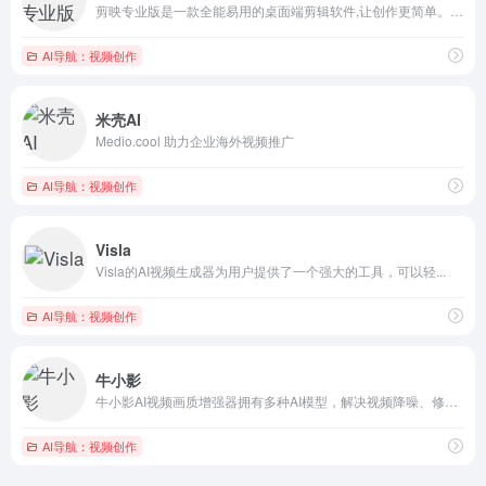
剪映专业版是一款全能易用的桌面端剪辑软件,让创作更简单。剪映...
AI导航：视频创作
米壳AI
Medio.cool 助力企业海外视频推广
AI导航：视频创作
Visla
Visla的AI视频生成器为用户提供了一个强大的工具，可以轻...
AI导航：视频创作
牛小影
牛小影AI视频画质增强器拥有多种AI模型，解决视频降噪、修复...
AI导航：视频创作