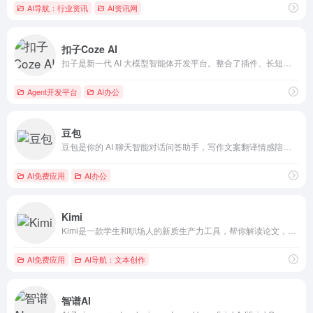
AI导航：行业资讯
AI资讯网
扣子Coze AI
扣子是新一代 AI 大模型智能体开发平台。整合了插件、长短期记忆、工作流、卡片等丰富能力，扣子能帮你低门槛、快速搭建个性化或具备商业价值的智能体，并发布到豆包、飞书等各个平台。
Agent开发平台
AI办公
豆包
豆包是你的 AI 聊天智能对话问答助手，写作文案翻译情感陪伴编程全能工具。豆包为你答疑解惑，提供灵感，辅助创作，也可以和你畅聊任何你感兴趣的话题。
AI免费应用
AI办公
Kimi
Kimi是一款学生和职场人的新质生产力工具，帮你解读论文，策划方案，创作小说，写代码查BUG，多语言翻译，有问题问Kimi，一键解决你的所有难题
AI免费应用
AI导航：文本创作
智谱AI