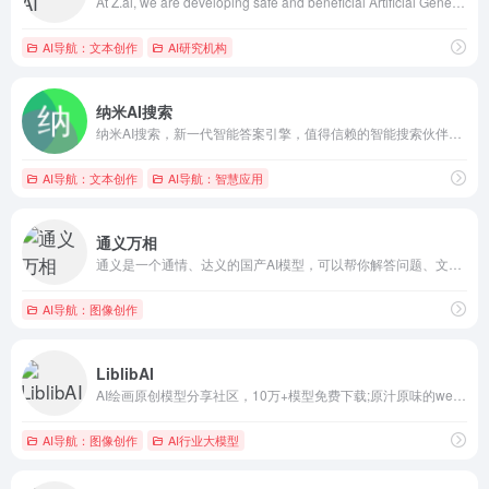
At Z.ai, we are developing safe and beneficial Artificial General Intelligence to help solve humanity's most complex challenges. GLM-4.7 is our newflagship model designed to unify frontier reasonin
AI导航：文本创作
AI研究机构
纳米AI搜索
纳米AI搜索，新一代智能答案引擎，值得信赖的智能搜索伙伴，为复杂搜索提供专业支持，解锁更相关、更全面的答案。AI对用户提问进行精准语义分析，并通过追问获取更多有价值信息，将问题拆分为多组关键词后再进行搜索引擎检索，深度阅读网页内容，最终呈现逻辑清晰、准确无误的答案。
AI导航：文本创作
AI导航：智慧应用
通义万相
通义是一个通情、达义的国产AI模型，可以帮你解答问题、文档阅读、联网搜索并写作总结，最多支持1000万字的文档速读。通义tongyi.ai_你的全能AI助手
AI导航：图像创作
LiblibAI
AI绘画原创模型分享社区，10万+模型免费下载;原汁原味的webUI、comfyUI，在线AI绘图工具免费使用;还可在线进行模型训练。欢迎每一位创作者加入，共同探索AI绘画
AI导航：图像创作
AI行业大模型