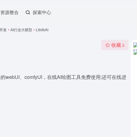
资源整合
探索中心
程开发
•
AI行业大模型
•
LiblibAI
收藏
0
webUI、comfyUI，在线AI绘图工具免费使用;还可在线进