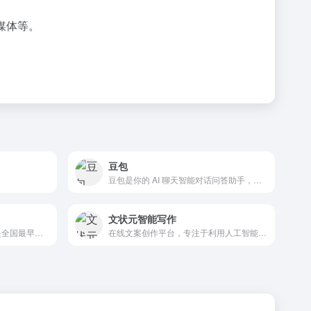
媒体等。
豆包
豆包是你的 AI 聊天智能对话问答助手，写作文案翻译情感陪伴编程全能工具。豆包为你答疑解惑，提供灵感，辅助创作，也可以和你畅聊任何你感兴趣的话题。
文状元智能写作
计算机学院始建于1958年，是全国最早设立计算机专业的高校之...
在线文案创作平台，专注于利用人工智能技术帮助用户撰写高质量的...