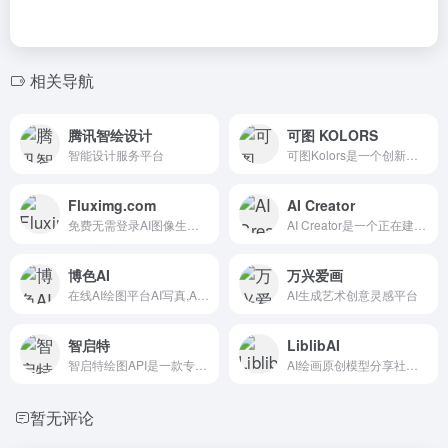
相关导航
腾讯智绘设计
可图 KOLORS
智能设计服务平台
可图Kolors是一个创新的AI艺术创作工具，它通过结合AI...
Fluximg.com
AI Creator
免费无需登录AI图像生成网站
AI Creator是一个正在建设中的AI创作平台，它将利用...
博色AI
万兴爱画
在线AI绘图平台AI写真,AI换脸
AI生成艺术创意灵感平台
智启特
LiblibAI
智启特绘图API是一款专注于提供人工智能图像处理服务的产品。
AI绘画原创模型分享社区，10万+模型免费下载;原汁原味的webUI、comfyUI，在线AI绘图工具免费使用;还可在线进行模型训练。欢迎每一位创作者加入，共同探索AI绘画
暂无评论