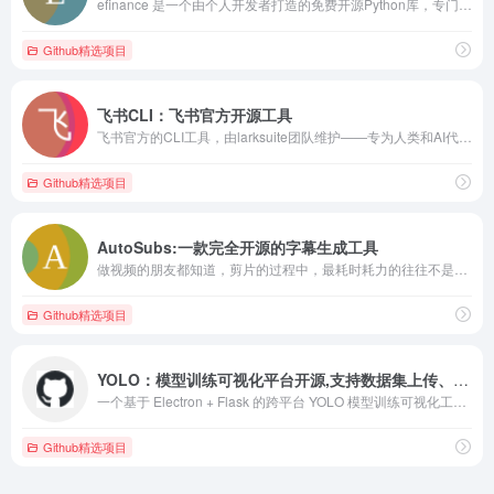
efinance​ 是一个由个人开发者打造的免费开源Python库，专门用于快速获取基金、股票、债券、期货等金融市场数据。该项目旨在为个人交易系统和量化分析提供便捷的数据支持，是回测和量化交易的高效助手。
Github精选项目
飞书CLI：飞书官方开源工具
飞书官方的CLI工具，由larksuite团队维护——专为人类和AI代理打造。涵盖核心业务领域，包括Messenger、文档、基础、表格、日历、邮件、任务、会议等，包含200+个命令和19项AI代理技能。
Github精选项目
AutoSubs:一款完全开源的字幕生成工具
做视频的朋友都知道，剪片的过程中，最耗时耗力的往往不是剪辑本...
Github精选项目
YOLO：模型训练可视化平台开源,支持数据集上传、模型训练、训练进度监控、模型测试
一个基于 Electron + Flask 的跨平台 YOLO 模型训练可视化工具，支持数据集上传、模型训练、训练进度监控、模型测试及结果可视化，旨在降低视觉学习检测任务的入门门槛。
Github精选项目