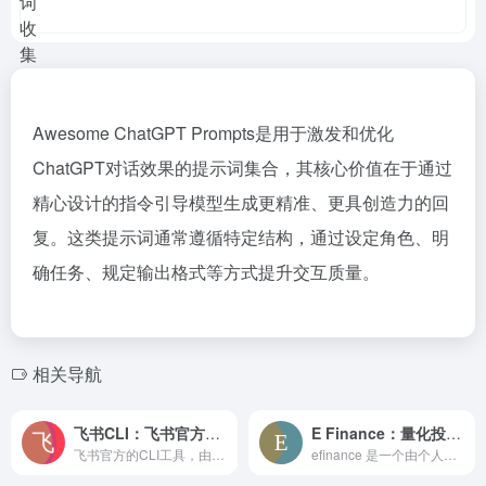
Awesome ChatGPT Prompts是用于激发和优化
ChatGPT对话效果的提示词集合，其核心价值在于通过
精心设计的指令引导模型生成更精准、更具创造力的回
复。这类提示词通常遵循特定结构，通过设定角色、明
确任务、规定输出格式等方式提升交互质量。‌
相关导航
飞书CLI：飞书官方开源工具
E Finance：量化投资的Python数据利器
飞书官方的CLI工具，由larksuite团队维护——专为人类和AI代理打造。涵盖核心业务领域，包括Messenger、文档、基础、表格、日历、邮件、任务、会议等，包含200+个命令和19项AI代理技能。
efinance​ 是一个由个人开发者打造的免费开源Python库，专门用于快速获取基金、股票、债券、期货等金融市场数据。该项目旨在为个人交易系统和量化分析提供便捷的数据支持，是回测和量化交易的高效助手。