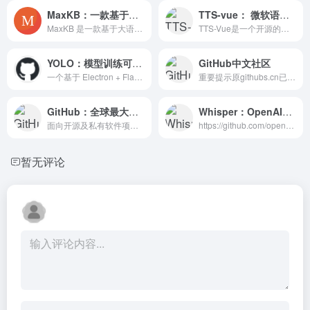
MaxKB：一款基于大语言模型和 RAG 的开源知识库问答系统
TTS-vue： 微软语音合成工具
MaxKB 是一款基于大语言模型和 RAG 的知识库问答系统。
TTS-Vue是一个开源的桌面应用程序，它利用了微软的语音合...
YOLO：模型训练可视化平台开源,支持数据集上传、模型训练、训练进度监控、模型测试
GitHub中文社区
一个基于 Electron + Flask 的跨平台 YOLO 模型训练可视化工具，支持数据集上传、模型训练、训练进度监控、模型测试及结果可视化，旨在降低视觉学习检测任务的入门门槛。
重要提示原githubs.cn已无法访问，域名已变更为gitcn.org。GitHub是世界上最大的代码托管平台，超1亿开发者正在使用。GitHub中文社区，是国内领先的开源社区，是一个帮您发现GitHub上优质开源项目的地方。提供GitHub趋势，GitHub排行榜，GitHub分类检索，中文翻译等实用功能
GitHub：全球最大软件项目托管平台
Whisper：OpenAI的开源语音神器
面向开源及私有软件项目的托管平台
https://github.com/openai/whisper
暂无评论