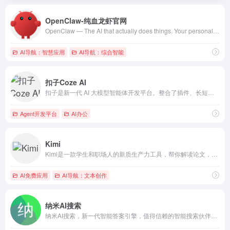
OpenClaw-纯血龙虾官网
OpenClaw — The AI that actually does things. Your personal assistant on any platform.
AI导航：智慧应用
AI导航：综合智能
扣子Coze AI
扣子是新一代 AI 大模型智能体开发平台。整合了插件、长短期记忆、工作流、卡片等丰富能力，扣子能帮你低门槛、快速搭建个性化或具备商业价值的智能体，并发布到豆包、飞书等各个平台。
Agent开发平台
AI办公
Kimi
Kimi是一款学生和职场人的新质生产力工具，帮你解读论文，策划方案，创作小说，写代码查BUG，多语言翻译，有问题问Kimi，一键解决你的所有难题
AI免费应用
AI导航：文本创作
纳米AI搜索
纳米AI搜索，新一代智能答案引擎，值得信赖的智能搜索伙伴，为复杂搜索提供专业支持，解锁更相关、更全面的答案。AI对用户提问进行精准语义分析，并通过追问获取更多有价值信息，将问题拆分为多组关键词后再进行搜索引擎检索，深度阅读网页内容，最终呈现逻辑清晰、准确无误的答案。