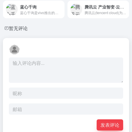
蓝心千询
腾讯云 产业智变·云启未来
蓝心千询是vivo推出的一款AI对话机器人。它基于蓝心大模型...
腾讯云(tencent cloud)为数百万的企业和开发者提供安全稳定的云计算服务，涵盖云服务器、云数据库、云存储、视频与CDN、域名注册等全方位云服务和各行业解决方案。
暂无评论
发表评论