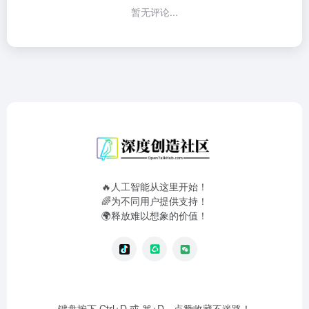
暂无评论...
🔥人工智能从这里开始！
🌈为不同用户提供支持！
🌍释放难以想象的价值！
键盘按下 Ctrl+D 或 ⌘+D，点赞收藏不迷路！