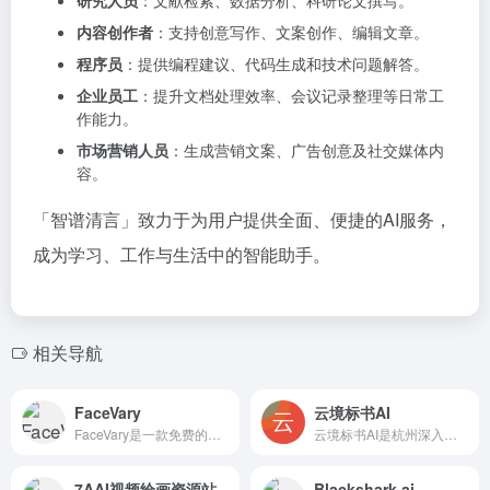
研究人员
：文献检索、数据分析、科研论文撰写。
内容创作者
：支持创意写作、文案创作、编辑文章。
程序员
：提供编程建议、代码生成和技术问题解答。
企业员工
：提升文档处理效率、会议记录整理等日常工
作能力。
市场营销人员
：生成营销文案、广告创意及社交媒体内
容。
「智谱清言」致力于为用户提供全面、便捷的AI服务，
成为学习、工作与生活中的智能助手。
相关导航
FaceVary
云境标书AI
FaceVary是一款免费的在线换脸工具，它允许用户轻松地交...
云境标书AI是杭州深入云境科技有限公司研发的、专注于招投标领域的垂直人工智能平台。该平台深度集成自然语言处理、知识图谱等技术，旨在为投标人提供覆盖标书制作全流程的智能解决方案。
7AAI视频绘画资源站
Blackshark.ai