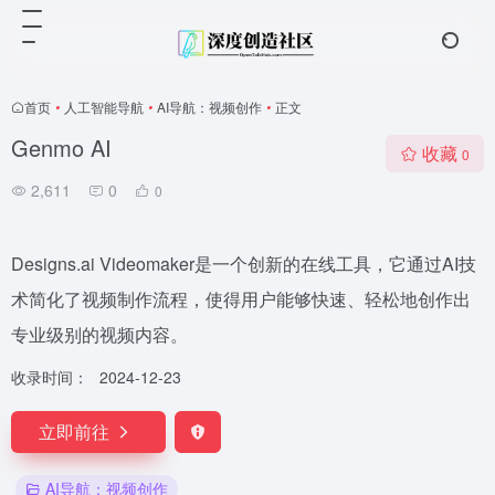
首页
•
人工智能导航
•
AI导航：视频创作
•
正文
Genmo AI
收藏
0
2,611
0
0
Designs.ai Videomaker是一个创新的在线工具，它通过AI技
术简化了视频制作流程，使得用户能够快速、轻松地创作出
专业级别的视频内容。
收录时间：
2024-12-23
立即前往
AI导航：视频创作