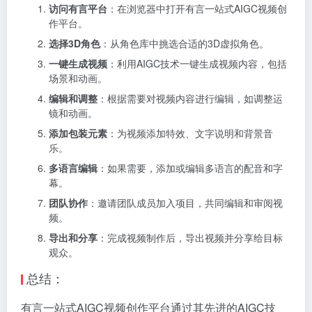
访问有言平台
：在浏览器中打开有言一站式AIGC视频创
作平台。
选择3D角色
：从角色库中挑选合适的3D虚拟角色。
一键生成视频
：利用AIGC技术一键生成视频内容，包括
场景和动画。
编辑和调整
：根据需要对视频内容进行编辑，如调整运
镜和动画。
添加包装元素
：为视频添加特效、文字说明和背景音
乐。
多语言编辑
：如果需要，添加或编辑多语言的配音和字
幕。
团队协作
：邀请团队成员加入项目，共同编辑和审阅视
频。
导出和分享
：完成视频制作后，导出视频并分享给目标
观众。
总结：
有言一站式AIGC视频创作平台通过其先进的AIGC技