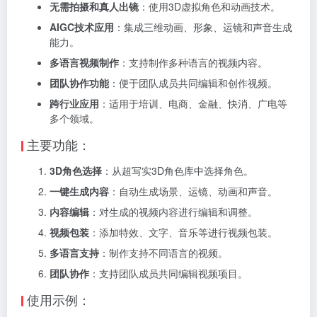
无需拍摄和真人出镜
：使用3D虚拟角色和动画技术。
AIGC技术应用
：集成三维动画、形象、运镜和声音生成
能力。
多语言视频制作
：支持制作多种语言的视频内容。
团队协作功能
：便于团队成员共同编辑和创作视频。
跨行业应用
：适用于培训、电商、金融、快消、广电等
多个领域。
主要功能：
3D角色选择
：从超写实3D角色库中选择角色。
一键生成内容
：自动生成场景、运镜、动画和声音。
内容编辑
：对生成的视频内容进行编辑和调整。
视频包装
：添加特效、文字、音乐等进行视频包装。
多语言支持
：制作支持不同语言的视频。
团队协作
：支持团队成员共同编辑视频项目。
使用示例：