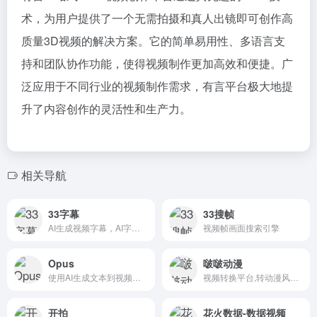
术，为用户提供了一个无需拍摄和真人出镜即可创作高
质量3D视频的解决方案。它的简单易用性、多语言支
持和团队协作功能，使得视频制作更加高效和便捷。广
泛应用于不同行业的视频制作需求，有言平台极大地提
升了内容创作的灵活性和生产力。
相关导航
33字幕
33搜帧
AI生成视频字幕，AI字幕翻译
视频帧画面搜索引擎
Opus
啵啵动漫
使用AI生成文本到视频。计算生产-从场景，资产，角色，对话和...
视频转换平台,转动漫风格的视频工具
开拍
花火数据-数据视频