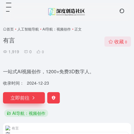
首页
•
人工智能导航
•
AI导航：视频创作
•
正文
有言
收藏
0
1,919
0
0
一站式AI视频创作，1200+免费3D数字人。
收录时间：
2024-12-23
立即前往
AI导航：视频创作
有言