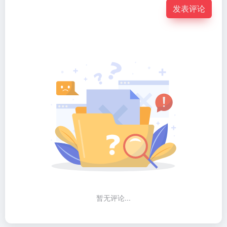
发表评论
暂无评论...