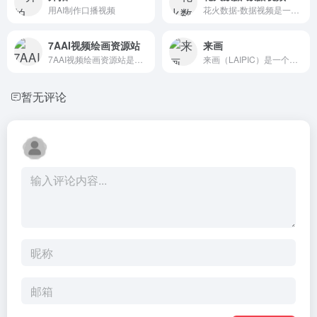
用AI制作口播视频
花火数据-数据视频是一个创新的在线工具，它通过视频形式让数据...
7AAI视频绘画资源站
来画
7AAI视频绘画资源站是一个为AI绘画爱好者和专业人士提供丰...
来画（LAIPIC）是一个动画和数字人智能生成平台，由深圳市...
暂无评论