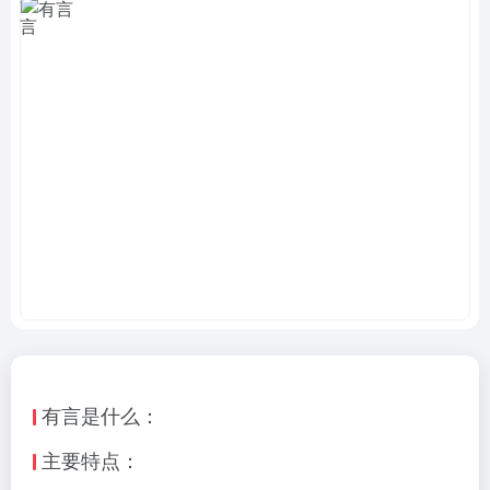
有言是什么：
主要特点：