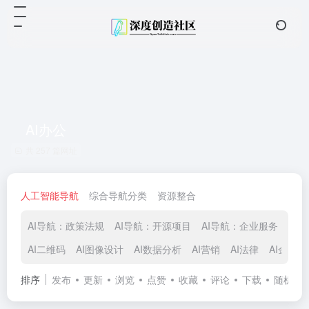
AI办公
共 257 篇网址
人工智能导航
综合导航分类
资源整合
AI导航：政策法规
AI导航：开源项目
AI导航：企业服务
AI
AI二维码
AI图像设计
AI数据分析
AI营销
AI法律
AI金融
排序
发布
更新
浏览
点赞
收藏
评论
下载
随机