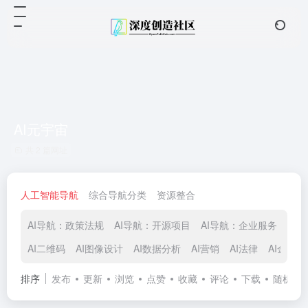
AI元宇宙
共 2 篇网址
人工智能导航
综合导航分类
资源整合
AI导航：政策法规
AI导航：开源项目
AI导航：企业服务
AI
AI二维码
AI图像设计
AI数据分析
AI营销
AI法律
AI金融
排序
发布
更新
浏览
点赞
收藏
评论
下载
随机