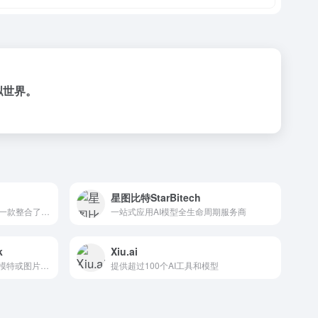
拟世界。
星图比特StarBitech
超能画布是由百度网盘推出的一款整合了人像摄影与AI创新艺术创...
一站式应用AI模型全生命周期服务商
k
Xiu.ai
在线AI图片生成工具，轻松换模特或图片背景
提供超过100个AI工具和模型