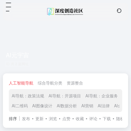
AI元宇宙
共 2 篇网址
人工智能导航
综合导航分类
资源整合
AI导航：政策法规
AI导航：开源项目
AI导航：企业服务
AI
AI二维码
AI图像设计
AI数据分析
AI营销
AI法律
AI金融
排序
发布
更新
浏览
点赞
收藏
评论
下载
随机