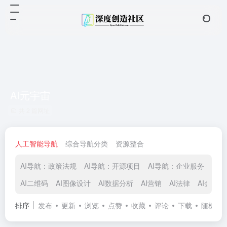
AI元宇宙
共 2 篇网址
人工智能导航
综合导航分类
资源整合
AI导航：政策法规
AI导航：开源项目
AI导航：企业服务
AI
AI二维码
AI图像设计
AI数据分析
AI营销
AI法律
AI金融
排序
发布
更新
浏览
点赞
收藏
评论
下载
随机