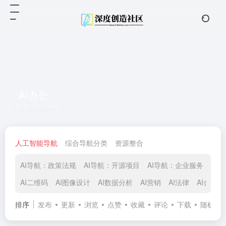
AI办公
共 257 篇网址
人工智能导航
综合导航分类
资源整合
AI导航：政策法规
AI导航：开源项目
AI导航：企业服务
AI
AI二维码
AI图像设计
AI数据分析
AI营销
AI法律
AI金融
排序
发布
更新
浏览
点赞
收藏
评论
下载
随机