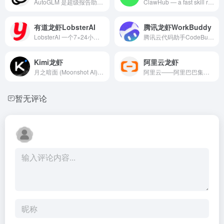
AutoGLM 是超级报告助手，依托深度搜索与专业网站抓取快速获取高质量信息，自动生成结构化研究报告，并一键产出 PPT、网页等成果。同时支持 Agent 网页自动操作、视频总结与代码执行等能力，让调研到交付全流程更高效。
ClawHub — a fast skill registry for agents, with vector search.
有道龙虾LobsterAI
腾讯龙虾WorkBuddy
LobsterAI 一个7×24小时帮你干活的全场景个人助理 Agent。
腾讯云代码助手CodeBuddy，是一款辅助编码工具，基于混元代码大模型，提供技术对话、代码补全、代码诊断和优化等能力。为你生成优质代码，帮你解决技术难题，提升编码效率。
Kimi龙虾
阿里云龙虾
月之暗面 (Moonshot AI) 旗下 Kimi K2.5 模型发布！引领开源视觉编程，同步开启 Agent 集群预览版。从像素级网页复刻到专家级办公交付，助你高效搞定复杂任务。立即访问 Kimi 官网体验。
阿里云——阿里巴巴集团旗下全球领先的云计算及人工智能科技公司之一。提供全栈云服务，包括弹性计算、高性能数据库、网络与存储方案，以及AI大模型、向量检索、大数据分析等智能化能力。依托飞天云计算操作系统与全球基础设施，支持企业构建高可用架构，定制基于场景的行业解决方案，免费备案，7×24小时售后支持，助企业无忧上云。
暂无评论