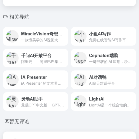
相关导航
MiracleVision奇想智能
小鱼AI写作
一款懂美学的AI视觉大模型
免费在线智能AI写作平台,AI自动生成高质量原创内容
千问AI开放平台
Cephalon端脑
阿里云——阿里巴巴集团旗下全球领先的云计算及人工智能科技公司之一。提供全栈云服务，包括弹性计算、高性能数据库、网络与存储方案，以及AI大模型、向量检索、大数据分析等智能化能力。依托飞天云计算操作系统与全球基础设施，支持企业构建高可用架构，定制基于场景的行业解决方案，免费备案，7×24小时售后支持，助企业无忧上云。
一键部署的 AI 应用，极高性价比，分布式超级计算机网络 A...
iA Presenter
AI对话鸭
iA Presenter 的文本界面将焦点放在故事上，节省时...
AI聊天对话平台
灵动Ai助手
LightAI
最强GPT中文版， GPT-4、Ai文档问答、万字长文创作...
LightAI是一个综合性的AI服务平台，通过提供AI销售和...
暂无评论