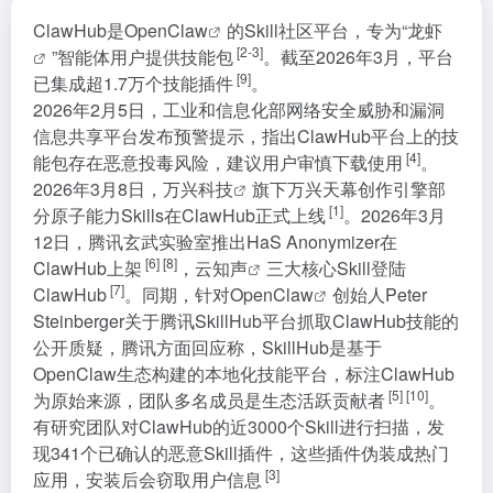
ClawHub是
OpenClaw
的Skill社区平台，专为“
龙虾
[2-3]
”智能体用户提供技能包
。截至2026年3月，平台
[9]
已集成超1.7万个技能插件
。
2026年2月5日，工业和信息化部网络安全威胁和漏洞
信息共享平台发布预警提示，指出ClawHub平台上的技
[4]
能包存在恶意投毒风险，建议用户审慎下载使用
。
2026年3月8日，
万兴科技
旗下万兴天幕创作引擎部
[1]
分原子能力Skills在ClawHub正式上线
。2026年3月
12日，腾讯玄武实验室推出HaS Anonymizer在
[6]
[8]
ClawHub上架
，
云知声
三大核心Skill登陆
[7]
ClawHub
。同期，针对
OpenClaw
创始人Peter
Steinberger关于腾讯SkillHub平台抓取ClawHub技能的
公开质疑，腾讯方面回应称，SkillHub是基于
OpenClaw生态构建的本地化技能平台，标注ClawHub
[5]
[10]
为原始来源，团队多名成员是生态活跃贡献者
。
有研究团队对ClawHub的近3000个Skill进行扫描，发
现341个已确认的恶意Skill插件，这些插件伪装成热门
[3]
应用，安装后会窃取用户信息