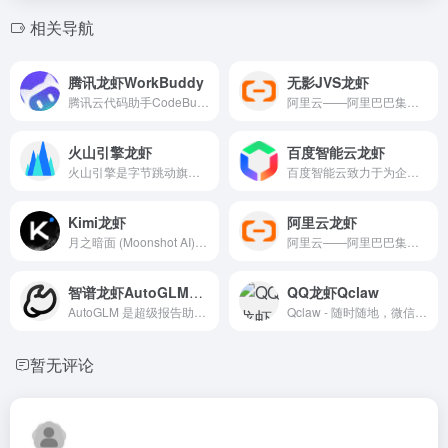
相关导航
腾讯龙虾WorkBuddy
无影JVS龙虾
腾讯云代码助手CodeBuddy，是一款辅助编码工具，基于混元代码大模型，提供技术对话、代码补全、代码诊断和优化等能力。为你生成优质代码，帮你解决技术难题，提升编码效率。
阿里云——阿里巴巴集团旗下全球领先的云计算及人工智能科技公司之一。提供全栈云服务，包括弹性计算、高性能数据库、网络与存储方案，以及AI大模型、向量检索、大数据分析等智能化能力。依托飞天云计算操作系统与全球基础设施，支持企业构建高可用架构，定制基于场景的行业解决方案，免费备案，7×24小时售后支持，助企业无忧上云。
火山引擎龙虾
百度智能云龙虾
火山引擎是字节跳动旗下的云与AI服务平台。在AI时代，聚焦豆包大模型和AI云原生技术，为企业提供从 Agent 开发到部署的一站式服务，助力企业AI转型与创新发展。
百度智能云致力于为企业和开发者提供全球领先的人工智能、大数据和云计算服务，加速产业智能化转型升级
Kimi龙虾
阿里云龙虾
月之暗面 (Moonshot AI) 旗下 Kimi K2.5 模型发布！引领开源视觉编程，同步开启 Agent 集群预览版。从像素级网页复刻到专家级办公交付，助你高效搞定复杂任务。立即访问 Kimi 官网体验。
阿里云——阿里巴巴集团旗下全球领先的云计算及人工智能科技公司之一。提供全栈云服务，包括弹性计算、高性能数据库、网络与存储方案，以及AI大模型、向量检索、大数据分析等智能化能力。依托飞天云计算操作系统与全球基础设施，支持企业构建高可用架构，定制基于场景的行业解决方案，免费备案，7×24小时售后支持，助企业无忧上云。
智谱龙虾AutoGLM：你的超级报告助手
QQ龙虾Qclaw
AutoGLM 是超级报告助手，依托深度搜索与专业网站抓取快速获取高质量信息，自动生成结构化研究报告，并一键产出 PPT、网页等成果。同时支持 Agent 网页自动操作、视频总结与代码执行等能力，让调研到交付全流程更高效。
Qclaw - 随时随地，微信一下，Qclaw帮你搞定一切
暂无评论