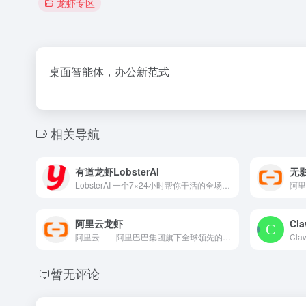
龙虾专区
桌面智能体，办公新范式
相关导航
有道龙虾LobsterAI
无影
LobsterAI 一个7×24小时帮你干活的全场景个人助理 Agent。
阿里云龙虾
阿里云——阿里巴巴集团旗下全球领先的云计算及人工智能科技公司之一。提供全栈云服务，包括弹性计算、高性能数据库、网络与存储方案，以及AI大模型、向量检索、大数据分析等智能化能力。依托飞天云计算操作系统与全球基础设施，支持企业构建高可用架构，定制基于场景的行业解决方案，免费备案，7×24小时售后支持，助企业无忧上云。
暂无评论