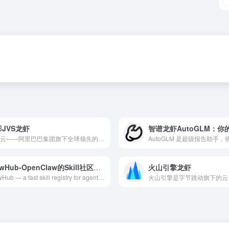
JVS龙虾
阿里云——阿里巴巴集团旗下全球领先的云计算及人工智能科技公司之一。提供全栈云服务，包括弹性计算、高性能数据库、网络与存储方案，以及AI大模型、向量检索、大数据分析等智能化能力。依托飞天云计算操作系统与全球基础设施，支持企业构建高可用架构，定制基于场景的行业解决方案，免费备案，7×24小时售后支持，助企业无忧上云。
ClawHub-OpenClaw的Skill社区平台，专为“龙虾”智能体用户提供技能包
火山引擎龙虾
ClawHub — a fast skill registry for agents, with vector search.