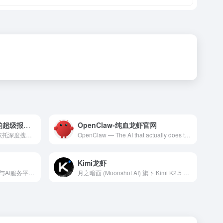
智谱龙虾AutoGLM：你的超级报告助手
OpenClaw-纯血龙虾官网
AutoGLM 是超级报告助手，依托深度搜索与专业网站抓取快速获取高质量信息，自动生成结构化研究报告，并一键产出 PPT、网页等成果。同时支持 Agent 网页自动操作、视频总结与代码执行等能力，让调研到交付全流程更高效。
OpenClaw — The AI that actually does things. Your personal assistant on any platform.
Kimi龙虾
火山引擎是字节跳动旗下的云与AI服务平台。在AI时代，聚焦豆包大模型和AI云原生技术，为企业提供从 Agent 开发到部署的一站式服务，助力企业AI转型与创新发展。
月之暗面 (Moonshot AI) 旗下 Kimi K2.5 模型发布！引领开源视觉编程，同步开启 Agent 集群预览版。从像素级网页复刻到专家级办公交付，助你高效搞定复杂任务。立即访问 Kimi 官网体验。