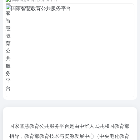
国家智慧教育公共服务平台是由中华人民共和国教育部
指导，教育部教育技术与资源发展中心（中央电化教育