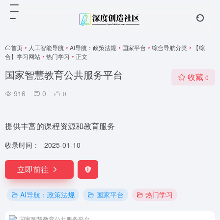
首页
•
人工智能导航
•
AI导航：政策法规
•
国家平台
•
综合导航分类
•
【综
合】学习网站
•
热门学习
•
正文
国家智慧教育公共服务平台
收藏
0
916
0
0
提供丰富的课程资源和教育服务
收录时间：
2025-01-10
立即前往
AI导航：政策法规
国家平台
热门学习
国家智慧教育公共服务平台