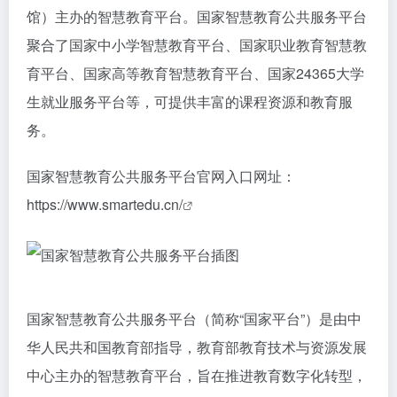
馆）主办的智慧教育平台。国家智慧教育公共服务平台
聚合了国家中小学智慧教育平台、国家职业教育智慧教
育平台、国家高等教育智慧教育平台、国家24365大学
生就业服务平台等，可提供丰富的课程资源和教育服
务。
国家智慧教育公共服务平台官网入口网址：
https://www.smartedu.cn/
国家智慧教育公共服务平台（简称“国家平台”）是由中
华人民共和国教育部指导，教育部教育技术与资源发展
中心主办的智慧教育平台，旨在推进教育数字化转型，