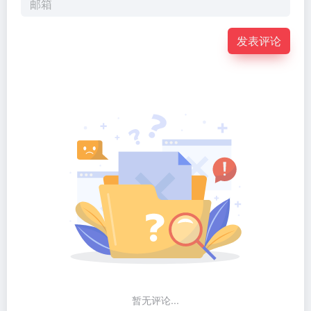
发表评论
暂无评论...