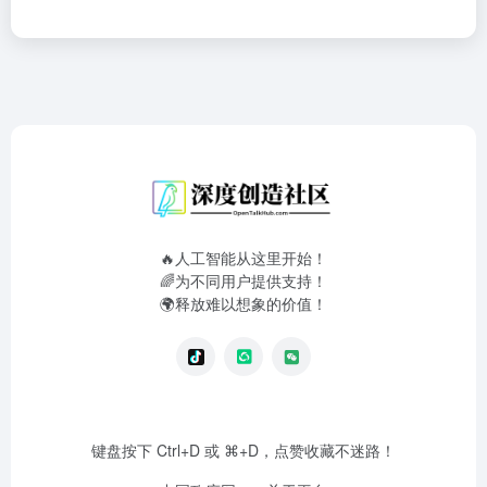
🔥人工智能从这里开始！
🌈为不同用户提供支持！
🌍释放难以想象的价值！
键盘按下 Ctrl+D 或 ⌘+D，点赞收藏不迷路！