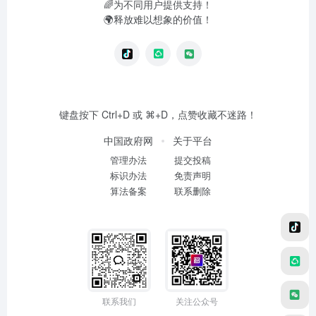
联系我们
关注公众号
Copyright © 2026
深度创造社区-OpenTalkHub｜因 AI 而强大
杭州深
度创造科技有限公司 浙ICP备20017548号
浙公网安备
33011002017389号