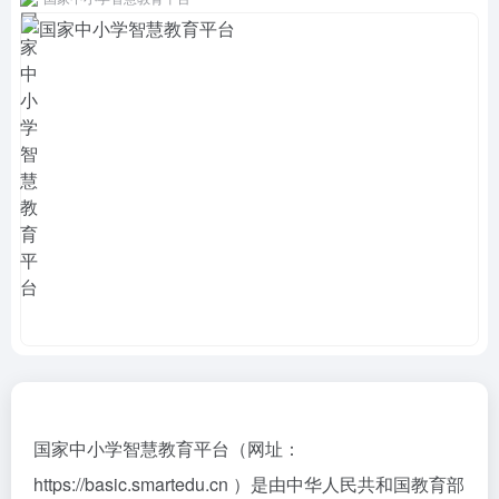
国家中小学智慧教育平台（网址：
https://basic.smartedu.cn ）是由中华人民共和国教育部