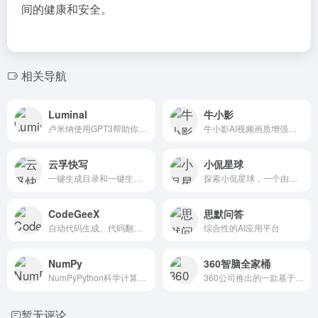
间的健康和安全。
相关导航
Luminal
牛小影
卢米纳使用GPT3帮助你驯服大...
牛小影AI视频画质增强器拥有多种AI模型，解决视频降噪、修复...
云孚快写
小侃星球
一键生成目录和一键生成长文
探索小侃星球，一个由百度动力驱动，以AI开放域对话模型为核心...
CodeGeeX
思默问答
自动代码生成、代码翻译、自动编写注释等功能，支持20多种编程...
综合性的AI应用平台
NumPy
360智脑全家桶
NumPyPython科学计算必备的包
360公司推出的一款基于人工智能大模型的综合服务平台
暂无评论