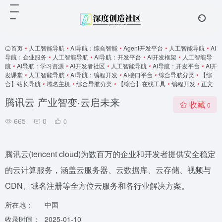
首页
•
人工智能导航
•
AI导航：综合智能
•
Agent开发平台
•
人工智能导航
•
AI
导航：企业服务
•
人工智能导航
•
AI导航：开发平台
•
AI开发框架
•
人工智能导
航
•
AI导航：学习资源
•
AI开发者社区
•
人工智能导航
•
AI导航：开发平台
•
AI开
发课堂
•
人工智能导航
•
AI导航：编程开发
•
AI接口平台
•
综合导航分类
•
【综
合】站长导航
•
域名主机
•
综合导航分类
•
【综合】在线工具
•
编程开发
•
正文
腾讯云 产业智变·云启未来
收藏
0
665
0
0
腾讯云(tencent cloud)为数百万的企业和开发者提供安全稳定
的云计算服务，涵盖云服务器、云数据库、云存储、视频与
CDN、域名注册等全方位云服务和各行业解决方案。
所在地：
中国
收录时间：
2025-01-10