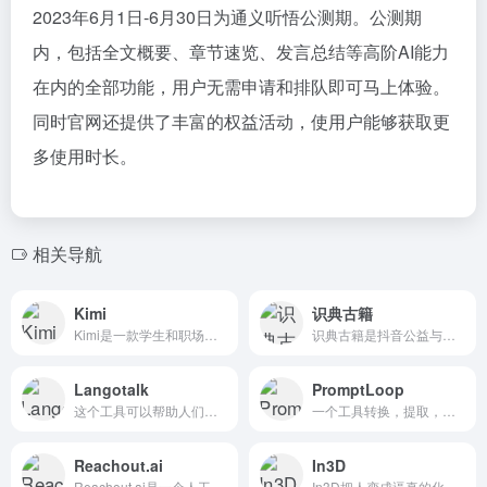
2023年6月1日-6月30日为通义听悟公测期。公测期
内，包括全文概要、章节速览、发言总结等高阶AI能力
在内的全部功能，用户无需申请和排队即可马上体验。
同时官网还提供了丰富的权益活动，使用户能够获取更
多使用时长。
相关导航
Kimi
识典古籍
Kimi是一款学生和职场人的新质生产力工具，帮你解读论文，策划方案，创作小说，写代码查BUG，多语言翻译，有问题问Kimi，一键解决你的所有难题
识典古籍是抖音公益与北大合作共建的古籍阅读平台。致力于为用户...
Langotalk
PromptLoop
这个工具可以帮助人们通过与人工智能聊天，以6倍的速度学习西班...
一个工具转换，提取，或总结...
Reachout.ai
In3D
Reachout.ai是一个人工智能驱动的视频开发平台，专为...
In3D把人变成逼真的化身，使用手机摄像头在一分钟内为您的元...