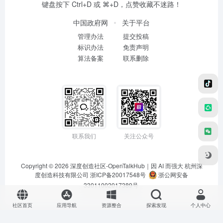
键盘按下 Ctrl+D 或 ⌘+D，点赞收藏不迷路！
中国政府网
关于平台
管理办法
提交投稿
标识办法
免责声明
算法备案
联系删除
联系我们
关注公众号
Copyright © 2026
深度创造社区-OpenTalkHub｜因 AI 而强大
杭州深
度创造科技有限公司 浙ICP备20017548号
浙公网安备
33011002017389号
社区首页
应用导航
资源整合
探索发现
个人中心