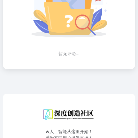
暂无评论...
🔥人工智能从这里开始！
🌈为不同用户提供支持！