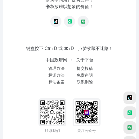
🌍释放难以想象的价值！
键盘按下 Ctrl+D 或 ⌘+D，点赞收藏不迷路！
中国政府网
关于平台
管理办法
提交投稿
标识办法
免责声明
算法备案
联系删除
联系我们
关注公众号