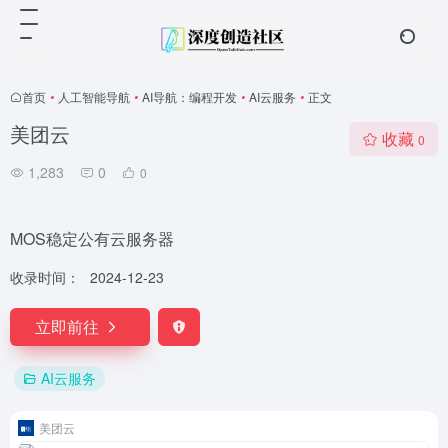
首页
•
人工智能导航
•
AI导航：编程开发
•
AI云服务
•
正文
美团云
收藏
0
1,283
0
0
MOS稳定公有云服务器
收录时间：
2024-12-23
立即前往
AI云服务
美团云