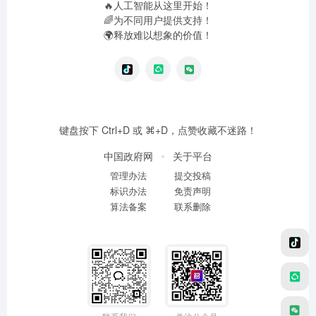
🔥人工智能从这里开始！
🌈为不同用户提供支持！
🌍释放难以想象的价值！
键盘按下 Ctrl+D 或 ⌘+D，点赞收藏不迷路！
中国政府网
关于平台
管理办法
提交投稿
标识办法
免责声明
算法备案
联系删除