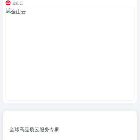
金山云
全球高品质云服务专家