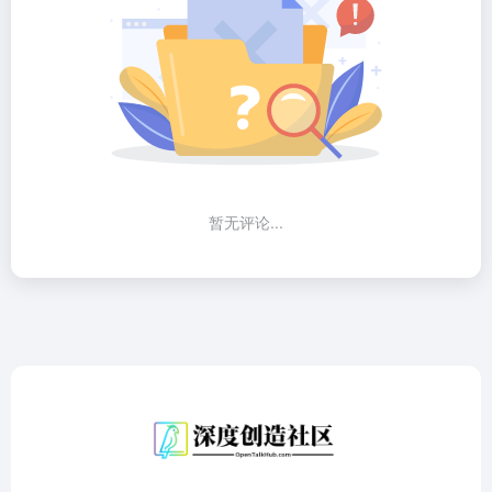
暂无评论...