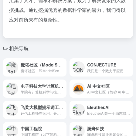
汇集了人才、需求和解决方案，致力于解决复杂的大数
据挑战。通过挖掘优秀的数据科学家的潜力，我们得以
应对前所未有的复杂性。
相关导航
魔塔社区（ModelScope）
CONJECTURE
魔塔社区，即ModelScope，是一个开源的模型魔塔社区...
我们是一个致力于应用、可扩展的 AI 对齐研究的研究团队。
电子科技大学计算机科学与工程学院
AI 中文社区
学院有计算机科学与技术（智能金融与区块链金融“双A”联合学位...
AI 中文社区（简称 AI 中文社），是国内学习交流AI人工智能技术的中文社区网站，这里可获取及贡献任何AI人工智能技术，我们追求自由、简洁、纯粹、分享的多元化人工智能社区。
飞桨大模型提示词工程师认证
Eleuther.AI
评估工程师在运用、开发、优化大模型提示词等方面的专业能力，从...
EleutherAI是一个由志愿研究人员、工程师和开发人员组...
中国工程院
澜舟科技
中国工程院（以下简称工程院），是中国工程科学技术界的最高荣誉...
澜舟科技是业界领先的认知智能公司，致力于以自然语言处理（NL...