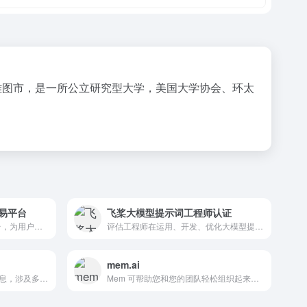
海岸华盛顿州西雅图市，是一所公立研究型大学，美国大学协会、环太
交易平台
飞桨大模型提示词工程师认证
tipstore是一个提示词交易平台，为用户提供一个公开透明的提示词交易平台，可以查找和销售各种人工智能(AI)语言模型使用的提示，包括Midjourney, ChatGPT, 文心一格&amp;Stable Diffusion。提示词交易站的用户可以浏览和购买各类AI的提示词，得到提示词后可以生成比较稳定的结果，节约大家的api；如果您是一位优秀的提示词创作者，您可以在这里销售自己的提示词。
评估工程师在运用、开发、优化大模型提示词等方面的专业能力，从...
mem.ai
提供最新的人工智能新闻和信息，涉及多个方面，如商业、技术、研...
Mem 可帮助您和您的团队轻松组织起来，让每个人都能一起做到...