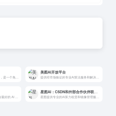
美图AI开放平台
Codeium是现代编码超级大国，是一个免费的人工智能代码完...
提供经市场验证的专业AI算法服务和解决方案
星图AI：CSDN和外部合作伙伴联合研发的领先AI产品
FutureTools 收集并整理了所有最好的 AI 工具...
星图提供专业的AI算力租赁和镜像管理服务，支持用户快速租用GPU算力、生成和上传自定义镜像、一键创建容器实例。平台集成镜像市场，提供丰富的预置镜像，助力AI开发者和企业高效部署AI应用。