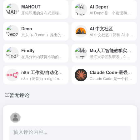
MAHOUT
AI Depot
开箱即用的分布式后端，或者可以扩展到其他分布式后端。
AI Depot是一个发现和比较最好的新人工智能工具的平台...
Deco
AI 中文社区
京东（JD.com ）推出的一款设计稿一键生成多端代码的工具
AI 中文社区（简称 AI 中文社），是国内学习交流AI人工智能技术的中文社区网站，这里可获取及贡献任何AI人工智能技术，我们追求自由、简洁、纯粹、分享的多元化人工智能社区。
Findly
Mo人工智能教学实习平台
在几分钟内获得准确的、可操...
浙江大学团队研发，0 门槛一站式AI学习平台
n8n 工作流/自动化工具
Claude Code-最强的AI编程工具
n8n（发音为 n-eight-n，即 “nodemation” 的缩写）是一款采用 Fair-Code 许可的工作流 自动化工具，将 AI 能力 与 业务流程自动化 结合，帮助技术团队用「低代码/无代码」的速度获得「代码级」的灵活性。
Claude Code 是一个代理编码工具，可以读取你的代码库、编辑文件、运行命令，并与你的开发工具集成。可在终端、IDE、桌面应用和浏览器中使用。 Claude Code 是一个由 AI 驱动的编码助手，可帮助你构建功能、修复错误和自动化开发任务。它理解你的整个代码库，可以跨多个文件和工具工作以完成任务。
暂无评论