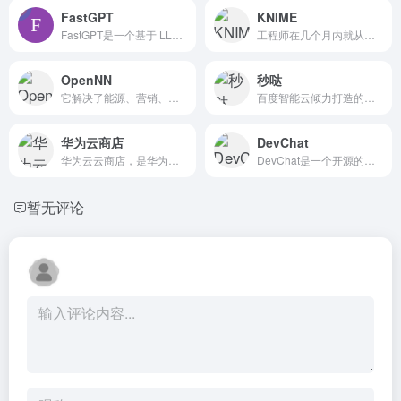
FastGPT
KNIME
FastGPT是一个基于 LLM 大语言模型的知识库问答系统,提供开箱即用的数据处理、模型调用等能力.同时可以通过 Flow 可视化进行工作流编排,从而实现复杂的问答场景!
工程师在几个月内就从完全的初学者变成了分析从业者。”
OpenNN
秒哒
它解决了能源、营销、健康等领域的许多实际应用。
百度智能云倾力打造的首个无代码工具，它允许用户无需编写代码即...
华为云商店
DevChat
华为云云商店，是华为云的线上应用商城，帮助伙伴实现解决方案及...
DevChat是一个开源的支持多种大模型的AI编程助手，旨在...
暂无评论