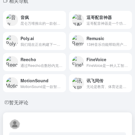
相关导航
音疯
逗哥配音神器
昆仑万维推出的一款创新的AI音乐创作平台
逗哥配音神器是一个功能全面的在线配音平台，提供了从文案输入到...
Poly.ai
Remusic
我们现在正在构建下一代语音助手，能够在客户服务中处理真正的人...
13种音乐功能帮助用户探索音乐作品
Reecho
FineVoice
通过Reecho在数秒内克隆任意声音，并创建与真人近乎无异的...
FineVoice是一种人工智能数字语音解决方案，可以帮助用...
MotionSound
讯飞同传
MotionSound是一款智能AI语音生成器，采用领先的语...
无论是教育、体育还是商务领域，讯飞同传都能帮助用户跨越语言障...
暂无评论