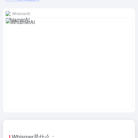
WhismerAI
Whismer是什么：