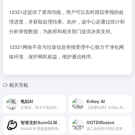
12321还提供了查询功能，用户可以实时跟踪举报的处
理进度，并获取处理结果。此外，该中心还通过统计和
分析举报数据，为政府和相关部门提供决策支持。
12321网络不良与垃圾信息举报受理中心致力于净化网
络环境，保护网民权益，维护通信秩序。
相关导航
氢刻AI
Krikey AI
在氢刻，用卡片笔记的方式建立自己的知识体系，并通过艾宾浩斯曲...
【免费试用】Krikey AI允许用...
智谱龙虾AutoGLM：你的超级报告助手
OOTDiffusion
AutoGLM 是超级报告助手，依托深度搜索与专业网站抓取快速获取高质量信息，自动生成结构化研究报告，并一键产出 PPT、网页等成果。同时支持 Agent 网页自动操作、视频总结与代码执行等能力，让调研到交付全流程更高效。
该工具的设计理念是将科技与时尚完美结合，打破传统试衣的局限...