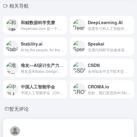
相关导航
和鲸数据科学竞赛
DeepLearning.AI
Heywhale.com 是一个专注于大数据算法比赛的商业服...
深度学习和人工智能学习平台
Stability.ai
Speakai
AI by the people, for the peop...
无需代码即可快速将语言数据转化为见解。
堆友—AI设计生产力工具：零门槛AI绘画+多种电商设计神器
CSDN
堆友是Alibaba Design打造的设计师全成长周期服务平台，围绕品质、效率、技能、成就、收入五大用户价值布局平台能力，全力服务设计师，旨在成为设计师的好朋友。 堆友历经大厂设计师团队多轮打磨雕刻，集海量高品质3D素材、实时在线渲染、多元场景功能应用、轻便好学易上手等多重优势于一身的设计神器，更自带免费可商用属性，为专业设计师、运营工友、学生小白、社交达人提供了一个零成本的在线设计站点和资源库。
全球知名中文IT技术交流平台
中国人工智能学会
CROMA.io
中国人工智能学会（Chinese Association f...
您好，我们是您的AI Studio 我们训练 AI 模型并为...
暂无评论