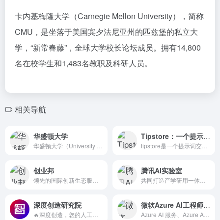
卡内基梅隆大学（Carnegie Mellon University），简称
CMU，是坐落于美国宾夕法尼亚州的匹兹堡的私立大
学，“新常春藤”，全球大学校长论坛成员。拥有14,800
名在校学生和1,483名教职及科研人员。
相关导航
华盛顿大学
Tipstore：一个提示词交易平台
华盛顿大学（University of Washington...
tipstore是一个提示词交易平台，为用户提供一个公开透明的提示词交易平台，可以查找和销售各种人工智能(AI)语言模型使用的提示，包括Midjourney, ChatGPT, 文心一格&amp;Stable Diffusion。提示词交易站的用户可以浏览和购买各类AI的提示词，得到提示词后可以生成比较稳定的结果，节约大家的api；如果您是一位优秀的提示词创作者，您可以在这里销售自己的提示词。
创业邦
腾讯AI实验室
领先的国际创新生态服务平台
共同打造产学研用一体的 AI 生态
深度创造研究院
微软Azure AI工程师认证
🔥深度创造，您的人工智能解决方案智库 🌈为用户提供支持，让更多的人因 AI 而强大！ 🌍探索人工智能的无限可能，释放难以想象的价值！
Azure AI 服务、Azure AI 搜索和 Azure...