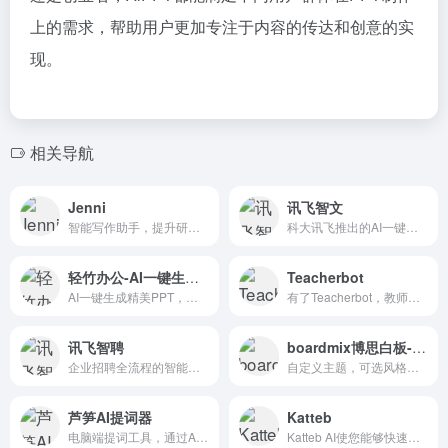
上的需求，帮助用户更加专注于内容的传达和创意的实
现。
相关导航
Jenni
讯飞智文
智能写作助手，提升研究和写作效率
科大讯飞推出的AI一键生成ppt/word产品
轻竹办公-AI一键生成PPT
Teacherbot
AI一键生成精美PPT，海量模板任选
有了Teacherbot，教师现在可以为学生制定创造性的、更...
讯飞智聘
boardmix博思白板-AIPPT
企业招聘全流程的智能化解决方案
自定义主题，可选风格，多人协同，轻松制作出令人惊艳的演示文档
芦笋AI提词器
Katteb
电脑端提词工具，通过AI技术来提升用户的演讲和录制效率
Katteb AI使您能够快速而轻松...