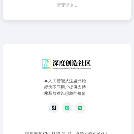
暂无评论...
🔥人工智能从这里开始！
🌈为不同用户提供支持！
🌍释放难以想象的价值！
键盘按下 Ctrl+D 或 ⌘+D，点赞收藏不迷路！