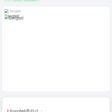
Songtell
Songtell是什么：