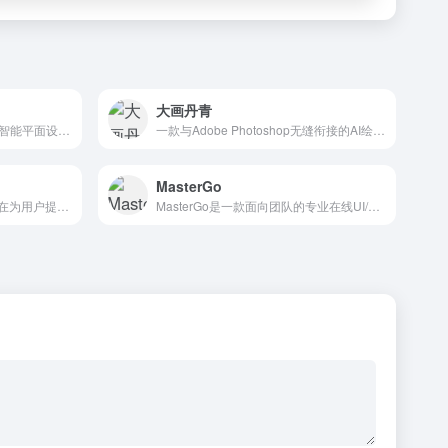
大画丹青
美图设计室是美图秀秀旗下的智能平面设计在线协作平台，提供丰富...
一款与Adobe Photoshop无缝衔接的AI绘画软件...
MasterGo
抖音推出的AI相机类应用，旨在为用户提供丰富的AI生图功能和...
MasterGo是一款面向团队的专业在线UI/UX设计工具...