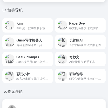
相关导航
Kimi
PaperBye
Kimi是一款学生和职场人的新质生产力工具，帮你解读论文，策划方案，创作小说，写代码查BUG，多语言翻译，有问题问Kimi，一键解决你的所有难题
极大提高修改论文效率，同时支持中文、英文、日语等多语种论文检...
Giiso写作机器人
长臂猿AI
内容创作AI辅助工具
专注内容及营销文案创作
SaaS Prompts
奇妙文
SaaS提示是SaaS创始人、企业家和营销人员的工具，提供5...
AI智能写作助手工具
彩云小梦
研学智得
输入故事正文就可以帮您用AI续写故事,彩云小梦是由北京彩彻区...
研学智得知网推出的一站式AI学术文献阅读工具
暂无评论