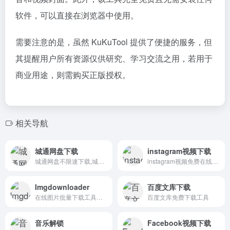
软件，可以直接在浏览器中使用。
需要注意的是，虽然 KuKuTool 提供了便捷的服务，但
其提醒用户所有资源仅供研究、学习交流之用，若用于
商业用途，则需购买正版授权。
相关导航
城通网盘下载
instagram视频下载
城通网盘不限速下载,城通网盘加速下载
instagram视频免费在线解析下载
Imgdownloader
百度文库下载
在线图片批量下载工具，下载网页、Google图片、Insta...
百度文库免费下载工具
音乐解锁
Facebook视频下载