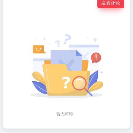
发表评论
暂无评论...