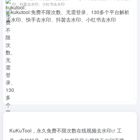
印、抖茵去水印、小红书去水印
KuKuTool，永久免费不限次数在线
视频去水印
工