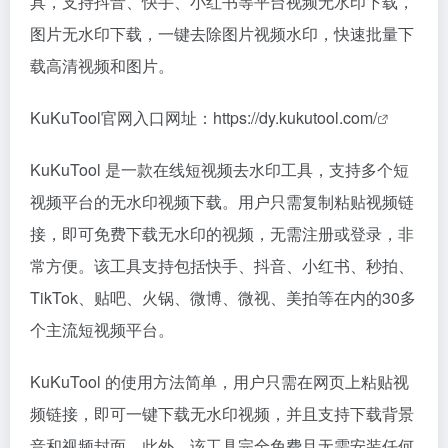
具，支持抖音、快手、小红书等平台视频无水印下载，
图片无水印下载，一键去除图片视频水印，快速批量下
载高清视频和图片。
KuKuTool官网入口网址：
https://dy.kukutool.com/
KuKuTool 是一款在线短视频去水印工具，支持多个短
视频平台的无水印视频下载。用户只需复制粘贴视频链
接，即可免费下载无水印的视频，无需注册或登录，非
常方便。该工具支持包括快手、抖音、小红书、秒拍、
TikTok、贴吧、火锅、微博、微视、美拍等在内的30多
个主流短视频平台。
KuKuTool 的使用方法简单，用户只需在网页上粘贴视
频链接，即可一键下载无水印视频，并且支持下载背景
音和视频封面。此外，该工具完全免费且无需安装任何