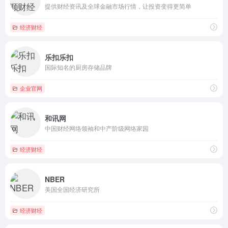
提供财经资讯及全球金融市场行情，让投资变得更简单
经济财经
乐扣乐扣
国际知名的厨房存储品牌
企业官网
和讯网
中国财经网络领袖和中产阶级网络家园
经济财经
NBER
美国全国经济研究所
经济财经