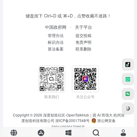
键盘按下 Ctrl+D 或 ⌘+D，点赞收藏不迷路！
中国政府网
关于平台
管理办法
提交投稿
标识办法
免责声明
算法备案
联系删除
联系我们
关注公众号
Copyright © 2026
深度创造社区-OpenTalkHub｜因 AI 而强大
杭州深
度创造科技有限公司 浙ICP备20017548号
浙公网安备
33011002017389号