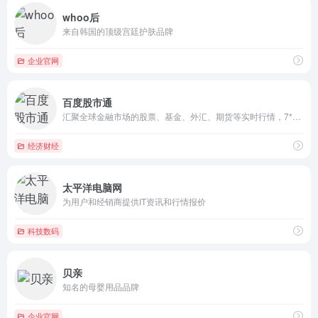
whoo后
来自韩国的顶级宫廷护肤品牌
企业官网
百度股市通
汇聚全球金融市场的股票、基金、外汇、期货等实时行情，7*24...
经济财经
太平洋电脑网
为用户和经销商提供IT资讯和行情报价
科技数码
贝亲
知名的母婴用品品牌
企业官网