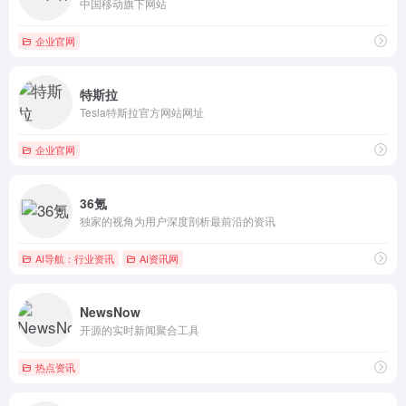
中国移动旗下网站
企业官网
特斯拉
Tesla特斯拉官方网站网址
企业官网
36氪
独家的视角为用户深度剖析最前沿的资讯
AI导航：行业资讯
AI资讯网
NewsNow
开源的实时新闻聚合工具
热点资讯