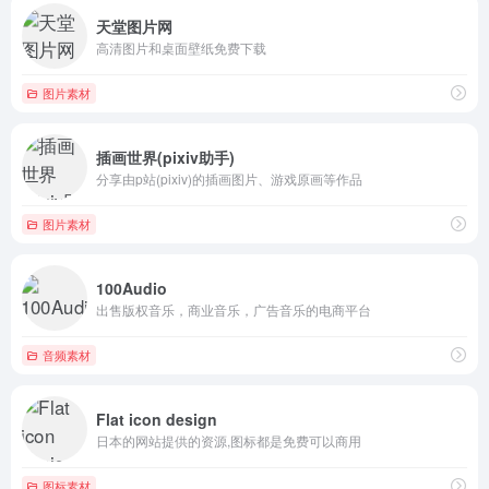
天堂图片网
高清图片和桌面壁纸免费下载
图片素材
插画世界(pixiv助手)
分享由p站(pixiv)的插画图片、游戏原画等作品
图片素材
100Audio
出售版权音乐，商业音乐，广告音乐的电商平台
音频素材
Flat icon design
日本的网站提供的资源,图标都是免费可以商用
图标素材