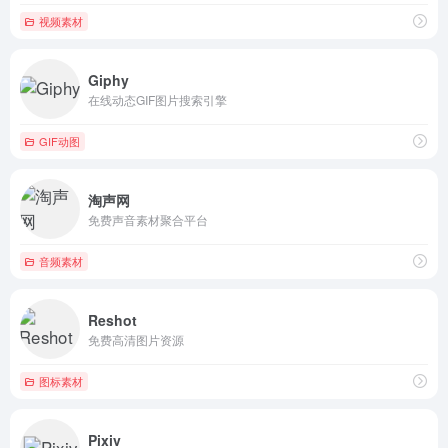
视频素材
Giphy
在线动态GIF图片搜索引擎
GIF动图
淘声网
免费声音素材聚合平台
音频素材
Reshot
免费高清图片资源
图标素材
Pixiv