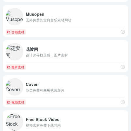
Musopen
国外免费的古典音乐素材网站
音频素材
花瓣网
设计师寻找灵感，图片素材
图片素材
Coverr
各类免费可商用视频影片
视频素材
Free Stock Video
视频素材免费下载网站