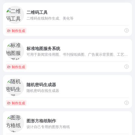
二维码工具
二维码在线制作生成、美化等
制作生成
标准地图服务系统
可用于新闻宣传用图、书刊报纸插图、广告展示背景图、工艺品设计...
制作生成
随机密码生成器
随机密码在线生成器
制作生成
图形方格纸制作
设计自己专用的图形方格纸