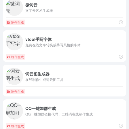
微词云
文字云艺术生成器
制作生成
vtool手写字体
免费在线文字转换成手写风格的字体
制作生成
词云图生成器
在线制作生成词云图工具
制作生成
QQ一键加群生成
QQ一键加群链接代码，二维码在线制作生成
制作生成