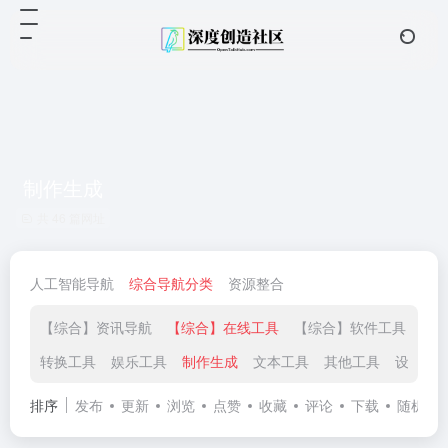
制作生成
共 46 篇网址
人工智能导航
综合导航分类
资源整合
【综合】资讯导航
【综合】在线工具
【综合】软件工具
【
转换工具
娱乐工具
制作生成
文本工具
其他工具
设计工
排序
发布
更新
浏览
点赞
收藏
评论
下载
随机